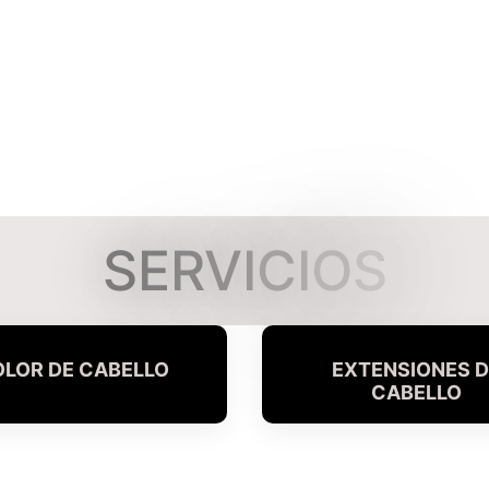
S
E
R
V
I
C
I
O
S
LOR DE CABELLO
EXTENSIONES 
CABELLO