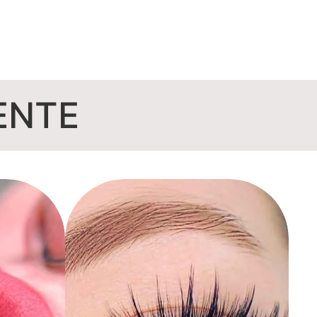
E
N
T
E