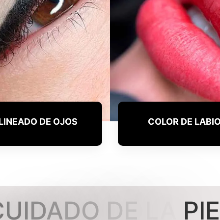
LINEADO DE OJOS
COLOR DE LABI
C
U
I
D
A
D
O
D
E
L
A
P
I
E