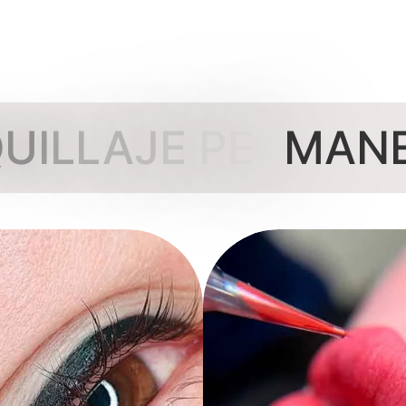
Q
U
I
L
L
A
J
E
P
E
R
M
A
N